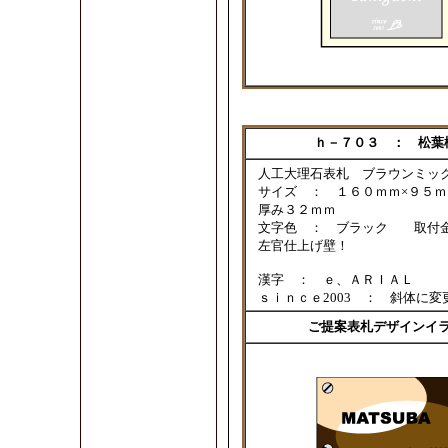
ｈ－７０３ ： 松葉
人工大理石表札 ブラウンミッ
サイズ ： １６０ｍｍ×９５
厚み３２ｍｍ
文字色 ： ブラック 取付
左官仕上げ壁！
漢字 ： ｅ、ＡＲＩＡＬ
ｓｉｎｃｅ2003 ： 斜体に
ご提案表札デザインイ