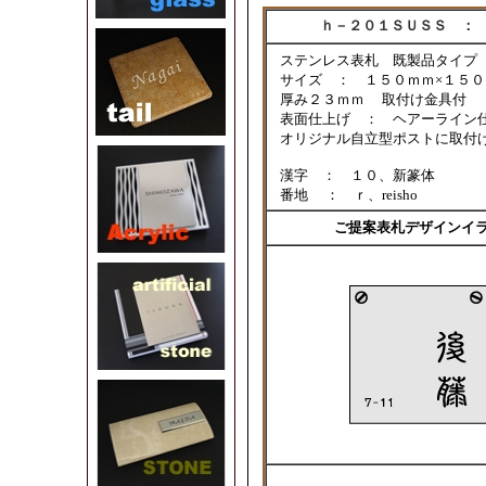
ｈ－２０１ＳＵＳＳ ： 
ステンレス表札 既製品タイ
サイズ ： １５０ｍｍ×１５
厚み２３ｍｍ 取付け金具付
表面仕上げ ： ヘアーライン
オリジナル自立型ポストに取付
漢字 ： １０、新篆体
番地 ： ｒ、reisho
ご提案表札デザインイ