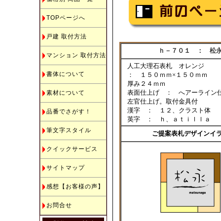
TOPページへ
戸建 取付方法
ｈ－７０１ ： 松
マンション 取付方法
人工大理石表札 オレンジ
書体について
： １５０ｍｍ×１５０ｍｍ
厚み２４ｍｍ
表面仕上げ ： へアーライン
素材について
左官仕上げ。取付金具付
漢字 ： １２、クラスト体
品番でさがす！
英字 ： ｈ、ａｔｉｌｌａ
筆文字スタイル
ご提案表札デザインイ
クイックサービス
サイトマップ
感想【お客様の声】
お問合せ