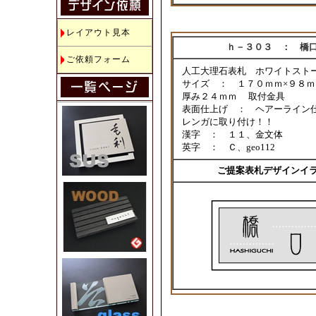
レイアウト見本
ｈ－３０３ ： 橋
ご依頼フォーム
人工大理石表札 ホワイトスト
サイズ ： １７０
ｍｍ×９８
厚み２４ｍｍ 取付金具
表面仕上げ ： ヘアーライン
レンガに取り付け！！
漢字 ： １１、金文体
英字 ： Ｃ、geo112
ご提案表札デザインイ