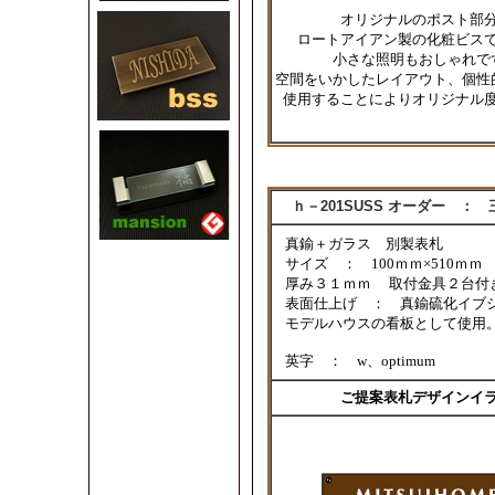
オリジナルのポスト部
ロートアイアン製の化粧ビス
小さな照明もおしゃれで
空間をいかしたレイアウト、個性
使用することによりオリジナル
ｈ－201SUSS オーダー ：
真鍮＋ガラス 別製表札
サイズ ： 100
ｍｍ×510ｍ
厚み３１ｍｍ 取付金具２台付
表面仕上げ ： 真鍮硫化イブ
モデルハウスの看板として使用
英字 ： w、optimum
ご提案表札デザインイ