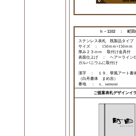
ｈ－1102 ： 町田
ステンレス表札 既製品タイ
サイズ ： 150ｍｍ×150ｍ
厚み２３ｍｍ 取付け金具付
表面仕上げ ： ヘアーライン
ガルバニウムに取付け
漢字 ： １９、華風アート書
（白舟書体 まめ吉）
番地 ： x、samurai
ご提案表札デザインイ