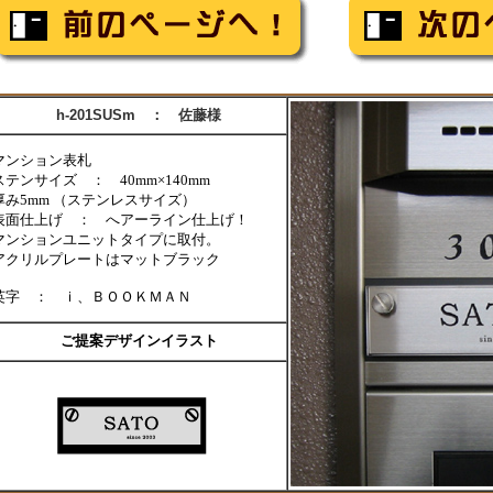
h-201SUSm ： 佐藤様
マンション表札
ステンサイズ ： 40mm×140mm
厚み5mm （ステンレスサイズ）
表面仕上げ ： へアーライン仕上げ！
マンションユニットタイプに取付。
アクリルプレートはマットブラック
英字 ： ｉ、ＢＯＯＫＭＡＮ
ご提案デザインイラスト