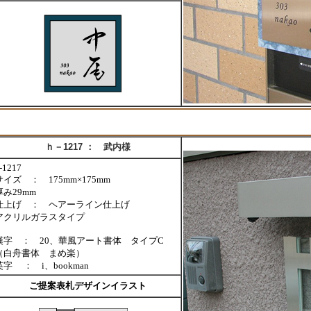
ｈ－1217 ： 武内様
h-1217
サイズ ： 175mm×175mm
厚み29mm
仕上げ ： ヘアーライン仕上げ
アクリルガラスタイプ
漢字 ： 20、華風アート書体 タイプC
（白舟書体 まめ楽）
英字 ： i、bookman
ご提案表札デザインイラスト