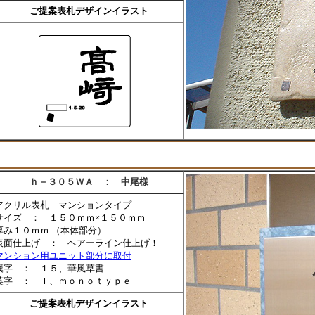
ご提案表札デザインイラスト
ｈ－３０５ＷＡ ： 中尾様
アクリル表札 マンションタイプ
サイズ ： １５０ｍｍ×１５０ｍｍ
厚み１０ｍｍ （本体部分）
表面仕上げ ： ヘアーライン仕上げ！
マンション用ユニット部分に取付
漢字 ： １５、華風草書
英字 ： ｌ、ｍｏｎｏｔｙｐｅ
ご提案表札デザインイラスト