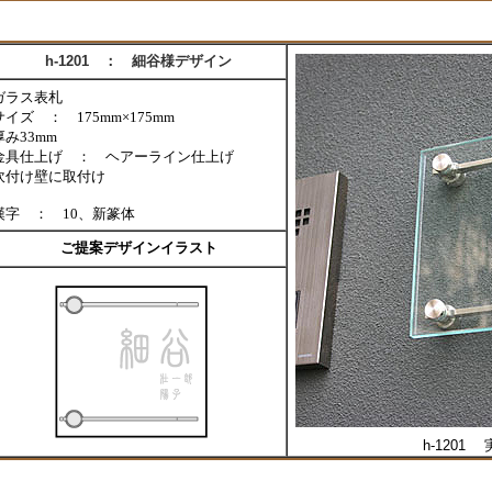
h-1201 ： 細谷様デザイン
ガラス表札
サイズ ： 175mm×175mm
厚み33mm
金具仕上げ ： ヘアーライン仕上げ
吹付け壁に取付け
漢字 ： 10、新篆体
ご提案デザインイラスト
h-1201