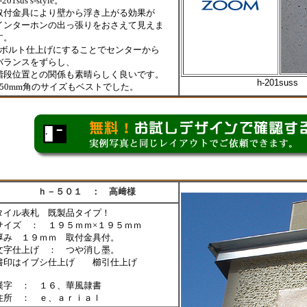
-201sus s-style。
取付金具により壁から浮き上がる効果が
インターホンの出っ張りをおさえて見えま
す。
2ボルト仕上げにすることでセンターから
バランスをずらし、
階段位置との関係も素晴らしく良いです。
h-201su
150mm角のサイズもベストでした。
ｈ－５０１ ： 高﨑様
タイル表札 既製品タイプ！
サイズ ： １９５ｍｍ×１９５ｍｍ
厚み １９ｍｍ 取付金具付。
文字仕上げ ： つや消し墨。
書印はイブシ仕上げ 櫛引仕上げ
漢字 ： １６、華風隷書
住所 ： ｅ
、ａｒｉａｌ