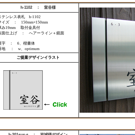
h-1102 ： 室谷様
ステンレス表札 h-1102
サイズ ： 150mm×150mm
厚み19mm 取付金具付
表面仕上げ ： へアーライン＋鏡面
漢字 ： 6、楷書体
番地 ： w、optimum
ご提案デザインイラスト
h-201sus-s ： 岩城様デザイン