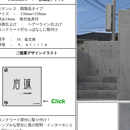
ステンレス 既製品タイプ
サイズ ： 150mm×150mm
厚み24mm 取付金具付
表面仕上げ ： ヘアーライン仕上げ
コンクリート打ちっぱなし
に取付け
漢字 ： 10、金文体
番地 ： ｈ、ａｔｉｌｌａ
ご提案デザインイラスト
コンクリート部分に取り付け！
シンプルな部分に黒の照明・インターホンと