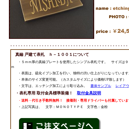
真鍮 戸建て表札 ｈ－１００１について
・５ｍｍ厚の真鍮プレートを使用したシンプル表札です。 サイズは９
ｍ
・表面は、硫化イブシ加工を行い、独特の渋い仕上がりになっています
・本体のサイズ変更可能。（カスタムサイズにより価格UP致します）
・文字は、エッチング加工により彫り込み。
書体サンプル
レイア
・表札専用 取付金具標準装備！
取付金具説明
・
送料・代引き手数料無料！ 接着剤・専用ドライバーも付属していま
・上記写真は、 文字：ＭＯＮＯＴＹＰＥ 文字色：金粉