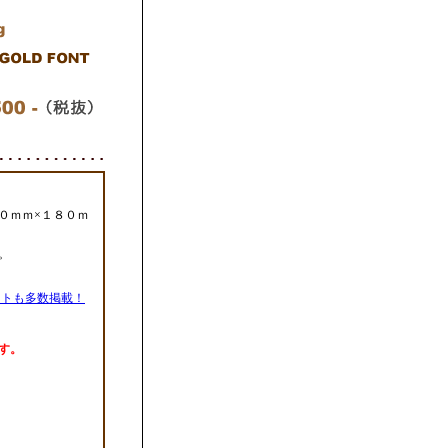
０ｍｍ×１８０ｍ
。
ウトも多数掲載！
す。