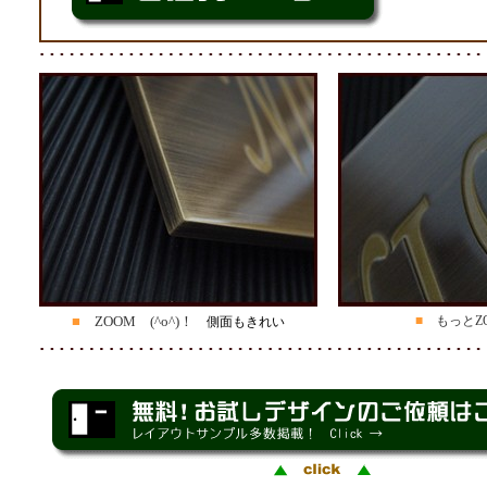
■
ZOOM (^o^)！
■
もっとZ
側面もきれい