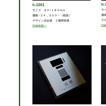
h-
h-1001
サ
サイズ ９０×１８０ｍｍ
価
価格 \ ２４，５００－（税抜）
デ
デザイン決定後 ２週間前後
詳
詳細画面へ