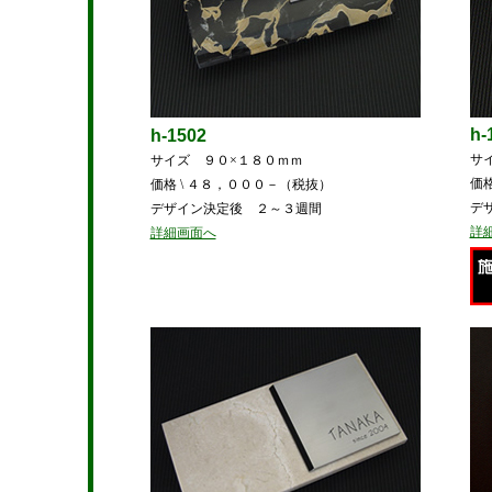
h-
h-1502
サ
サイズ ９０×１８０ｍｍ
価
価格 \ ４８，０００－（税抜）
デ
デザイン決定後 ２～３週間
詳
詳細画面へ