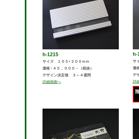
h-
h-1215
サ
サイズ １０５×２００ｍｍ
価
価格 \ ４５，０００－（税抜）
デ
デザイン決定後 ３～４週間
詳
詳細画面へ