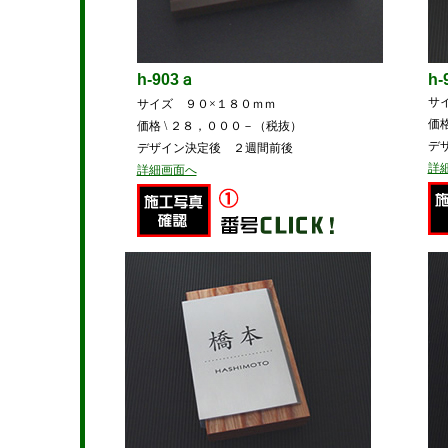
h-903ａ
h-
サ
サイズ ９０×１８０ｍｍ
価
価格 \ ２８，０００－（税抜）
デ
デザイン決定後 ２週間前後
詳
詳細画面へ