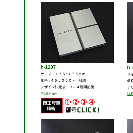
h-1207
h-
サイズ １７５×１７５ｍｍ
サ
価格 \ ４５，０００－（税抜）
価
デザイン決定後 ３～４週間前後
デ
詳細画面へ
詳