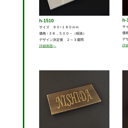
h-
h-1510
サ
サイズ ９０×１８０ｍｍ
価
価格 \ ３８，５００－（税抜）
デ
デザイン決定後 ２～３週間
詳
詳細画面へ