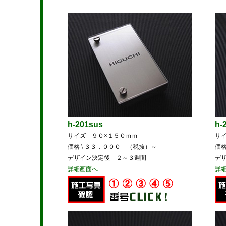
h-201sus
h-
サイズ ９０×１５０ｍｍ
サ
価格 \ ３３，０００－（税抜）～
価格
デザイン決定後 ２～３週間
デ
詳細画面へ
詳