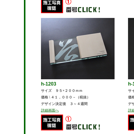
h-1203
h-
サイズ ９５×２００ｍｍ
サ
価格 \ ４１，０００－（税抜）
価
デザイン決定後 ３～４週間
デ
詳細画面へ
詳