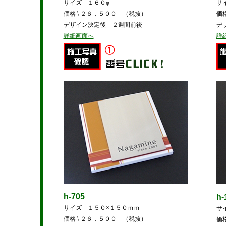
サイズ １６０φ
サ
価格 \ ２６，５００－（税抜）
価
デザイン決定後 ２週間前後
デ
詳細画面へ
詳
h-705
h-
サイズ １５０×１５０ｍｍ
サ
価格 \ ２６，５００－（税抜）
価