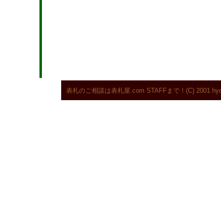
表札のご相談は表札屋.com STAFFまで！
(C) 2001 h