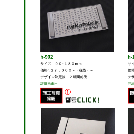
h-902
h-
サイズ ９０×１８０ｍｍ
サ
価格 \ ２７，０００－（税抜）～
価格
デザイン決定後 ２週間前後
デ
詳細画面へ
詳