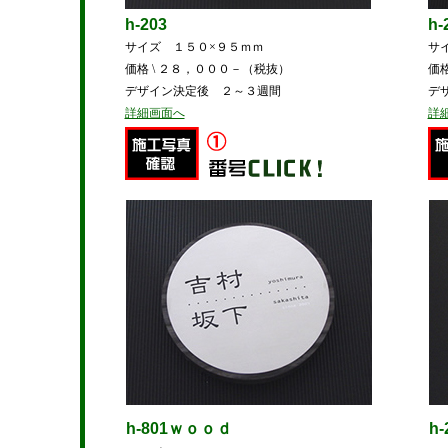
h-203
h-
サイズ １５０×９５ｍｍ
サ
価格 \ ２８，０００－（税抜）
価
デザイン決定後 ２～３週間
デ
詳細画面へ
詳
h-801ｗｏｏｄ
h-