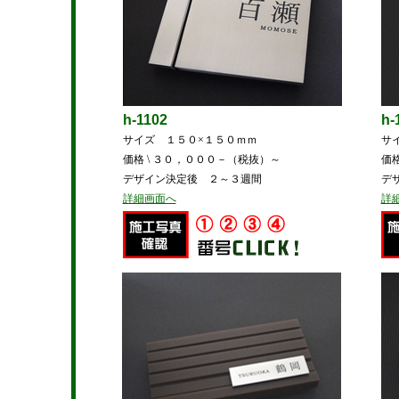
h-1102
h-
サイズ １５０×１５０ｍｍ
サ
価格 \ ３０，０００－（税抜）～
価
デザイン決定後 ２～３週間
デ
詳細画面へ
詳