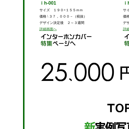
ｉh-001
ｉ
サイズ １９０×１５５ｍｍ
サ
価格 \ ３７，０００－（税抜）
価格
デザイン決定後 ２～３週間
デ
詳細画面へ
詳