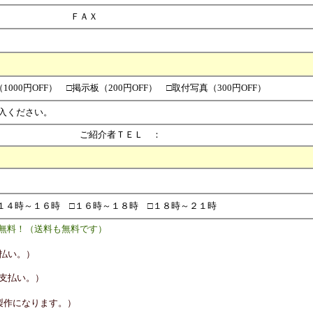
ＦＡＸ
000円OFF） □掲示板（200円OFF） □取付写真（300円OFF）
入ください。
ご紹介者ＴＥＬ ：
１４時～１６時 □１６時～１８時 □１８時～２１時
料！（送料も無料です）
払い。）
支払い。）
製作になります。）