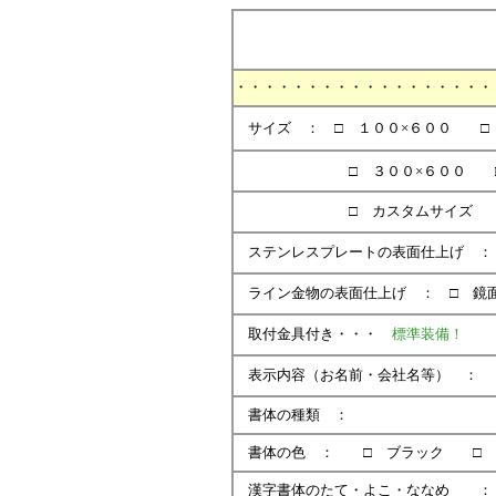
・・・・・・・・・・・・・・・・・・
サイズ ： □ １００×６００ □
□ ３００×６００ □ ３０
□ カスタムサイ
ステンレスプレートの表面仕上げ ：
ライン金物の表面仕上げ ： □ 鏡
取付金具付き・・・
標準装備！
表示内容（お名前・会社名等） ：
書体の種類 ：
書体の色 ： □ ブ
漢字書体のたて・よこ・ななめ ：