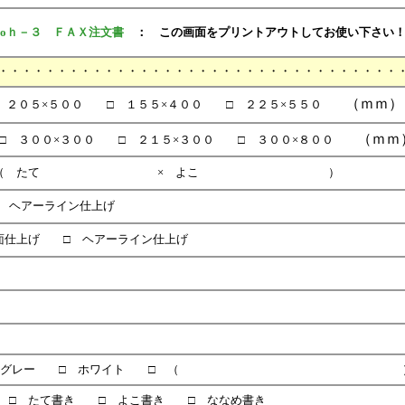
oｈ－３ ＦＡＸ注文書
： この画面をプリントアウトしてお使い下さい
・・・・・・・・・・・・・・・・・・・・・・・・・・・・・・・・・・
（ｍｍ）
 ２０５×５００ □ １５５×４００ □ ２２５×５５０
（ｍｍ
０×３００ □ ２１５×３００ □ ３００×８００
ズ （ たて × よこ ）
 ヘアーライン仕上げ
面仕上げ □ ヘアーライン仕上げ
ラック □ グレー □ ホワイト □ （ 
 □ たて書き □ よこ書き □ ななめ書き