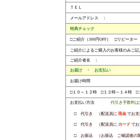
ＴＥＬ 
メールアドレス ：
特典チェック
□ご紹介（300円OFF） □リピーター（1
ご紹介によるご購入のお客様のみご記
ご紹介者名 ： 
お届け ・ お支払い
お届け時間
□１０～１２時 □１２時～１４時 □
お支払い方法
代引き手数料は無
□
代引き （配送員に
現金
でお支
□
代引き （配送員に
カード
でお
□
お振込 （お振込 ご確認後の