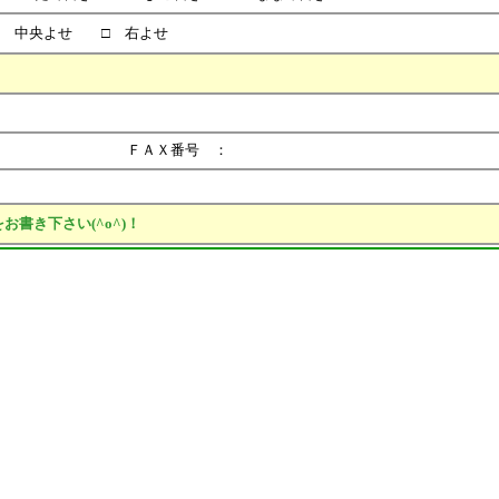
 中央よせ □ 右よせ
ＦＡＸ番号 ：
書き下さい(^o^)！