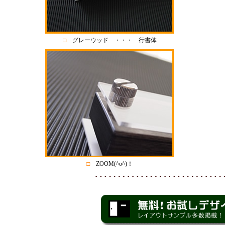
□
グレーウッド ・・・ 行書体
□
ZOOM(^o^)！