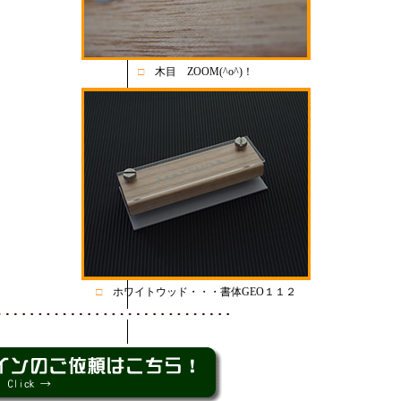
□
木目 ZOOM(^o^)！
□
ホワイトウッド・・・書体GEO１１２